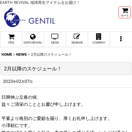
EARTH REVIVAL 地球再生アイテムをお届け！
カート
ITEM
EARTH REVIVAL
MEDIA
SEMINAR
COMPANY
HOME
>
NEWS
>
2月以降のスケジュール！
2月以降のスケジュール！
2023
02
07
年
月
日
日脚伸ぶ立春の候、
益々ご清栄のこととお慶び申し上げます。
平素より格別のご愛顧を賜り、厚くお礼申し上げます。
小澤頼仁です。