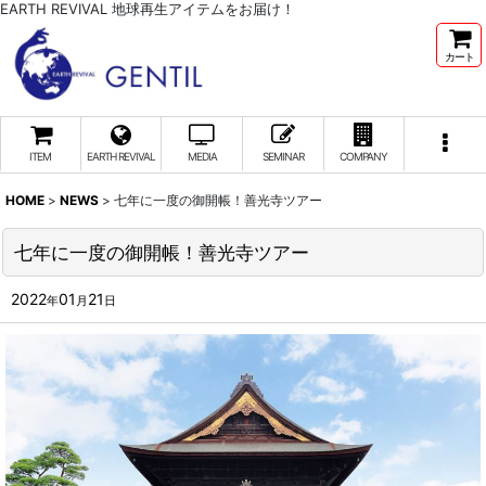
EARTH REVIVAL 地球再生アイテムをお届け！
カート
ITEM
EARTH REVIVAL
MEDIA
SEMINAR
COMPANY
HOME
>
NEWS
>
七年に一度の御開帳！善光寺ツアー
七年に一度の御開帳！善光寺ツアー
2022
01
21
年
月
日