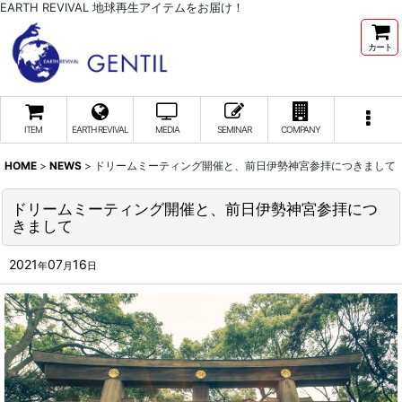
EARTH REVIVAL 地球再生アイテムをお届け！
カート
ITEM
EARTH REVIVAL
MEDIA
SEMINAR
COMPANY
HOME
>
NEWS
>
ドリームミーティング開催と、前日伊勢神宮参拝につきまして
ドリームミーティング開催と、前日伊勢神宮参拝につ
きまして
2021
07
16
年
月
日