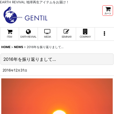
EARTH REVIVAL 地球再生アイテムをお届け！
カート
ITEM
EARTH REVIVAL
MEDIA
SEMINAR
COMPANY
HOME
>
NEWS
>
2016年を振り返りまして…
2016年を振り返りまして…
2016
12
31
年
月
日