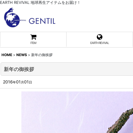
EARTH REVIVAL 地球再生アイテムをお届け！
ITEM
EARTH REVIVAL
HOME
>
NEWS
>
新年の御挨拶
新年の御挨拶
2016
01
01
年
月
日