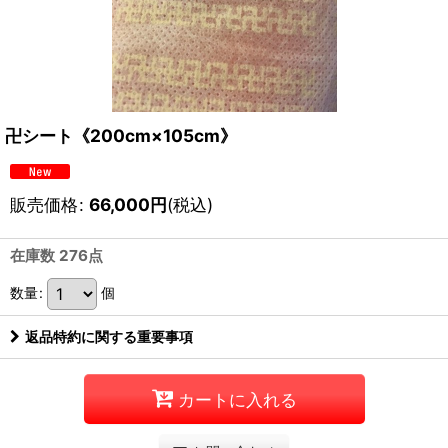
卍シート《200cm×105cm》
販売価格
:
66,000
円
(税込)
在庫数 276点
数量
:
個
返品特約に関する重要事項
カートに入れる