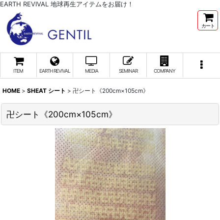
EARTH REVIVAL 地球再生アイテムをお届け！
カート
ITEM
EARTH REVIVAL
MEDIA
SEMINAR
COMPANY
HOME
>
SHEAT シート
>
卍シート《200cm×105cm》
卍シート《200cm×105cm》