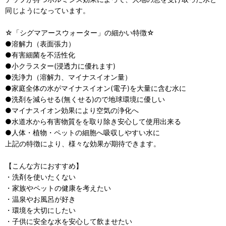
同じようになっています。
☆「シグマアースウォーター」の細かい特徴☆
●溶解力（表面張力）
●有害細菌を不活性化
●小クラスター(浸透力に優れます)
●洗浄力（溶解力、マイナスイオン量）
●家庭全体の水がマイナスイオン(電子)を大量に含む水に
●洗剤を減らせる(無くせる)ので地球環境に優しい
●マイナスイオン効果により空気の浄化へ
●水道水から有害物質をを取り除き安心して使用出来る
●人体・植物・ペットの細胞へ吸収しやすい水に
上記の特徴により、様々な効果が期待できます。
【こんな方におすすめ】
・洗剤を使いたくない
・家族やペットの健康を考えたい
・温泉やお風呂が好き
・環境を大切にしたい
・子供に安全な水を安心して飲ませたい