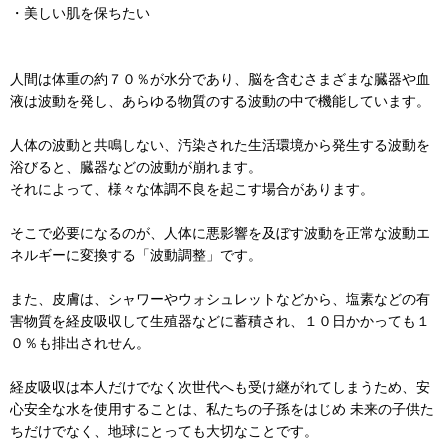
・美しい肌を保ちたい
人間は体重の約７０％が水分であり、脳を含むさまざまな臓器や血
液は波動を発し、あらゆる物質のする波動の中で機能しています。
人体の波動と共鳴しない、汚染された生活環境から発生する波動を
浴びると、臓器などの波動が崩れます。
それによって、様々な体調不良を起こす場合があります。
そこで必要になるのが、人体に悪影響を及ぼす波動を正常な波動エ
ネルギーに変換する「波動調整」です。
また、皮膚は、シャワーやウォシュレットなどから、塩素などの有
害物質を経皮吸収して生殖器などに蓄積され、１０日かかっても１
０％も排出されせん。
経皮吸収は本人だけでなく次世代へも受け継がれてしまうため、安
心安全な水を使用することは、私たちの子孫をはじめ 未来の子供た
ちだけでなく、地球にとっても大切なことです。