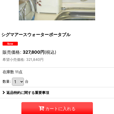
シグマアースウォーターポータブル
販売価格
:
327,800
円
(税込)
希望小売価格
:
321,840
円
在庫数 11点
数量
:
台
返品特約に関する重要事項
カートに入れる