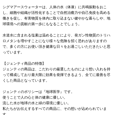
シグマアースウォーターは、人体の水（体液）に共鳴振動をおこ
し、細胞や組織が活性化することで自然治癒力や自己免疫を高める
働きを促し、有害物質を体内に取り込まない健やかな暮らしや、地
球環境への貢献の第一歩にもなることでしょう。
水道水に含まれる塩素は温めることにより、発ガン性物質のトリハ
ロメタンを増やすことになり様々な危険を招く恐れがありますの
で、多くの方にお使い頂き健康な日々をお過ごしいただきたいと思
っています。
【ジェンティ商品の特徴】
ジェンティの商品は、こだわりの厳選したものにより想い入れを持
って構成しており最大限に効果を発揮できるよう、全てに最善を尽
くした商品となっています。
ジェンティのポリシーは『地球医学』です。
使うことで人の心と体の健康に優しい。
流した水が地球の水と緑の環境に優しい。
私たちがお伝えするすべての商品に、その想いが込められていま
す。