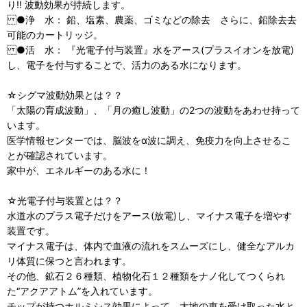
り!! 波動効果が持続します。
●浄 水： 鉛、塩素、農薬、ゴミなどの除去 さらに、鉛除去去
可能のカートリッジ。
●活 水： 『光電子付与装置』水をアース(プラスイオンを放電)
し、電子を付与することで、活力のある水になります。
☆シグマ波動効果とは？？
「太陽の育成波動」、「月の癒し波動」の2つの波動をあわせ持って
います。
医学情報センターでは、脳波をα波に調え、免疫力を向上させるこ
とが確認されています。
家中が、エネルギーのある水に！
☆光電子付与装置とは？？
水道水のプラス電子だけをアース(放電)し、マイナス電子を増やす
装置です。
マイナス電子は、体内で血液の流れをスムーズにし、健全なアルカ
リ体質に保つと言われます。
その他、鉱石２６種類、植物化石１２種類をナノ化してつくられ
た“アクアアトム”を入れています。
チップが持つホルミシス効果によって、大地の恵を受け取った水と