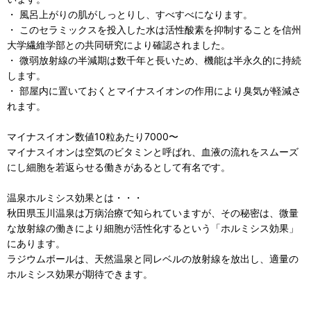
・ 風呂上がりの肌がしっとりし、すべすべになります。
・ このセラミックスを投入した水は活性酸素を抑制することを信州
大学繊維学部との共同研究により確認されました。
・ 微弱放射線の半減期は数千年と長いため、機能は半永久的に持続
します。
・ 部屋内に置いておくとマイナスイオンの作用により臭気が軽減さ
れます。
マイナスイオン数値10粒あたり7000〜
マイナスイオンは空気のビタミンと呼ばれ、血液の流れをスムーズ
にし細胞を若返らせる働きがあるとして有名です。
温泉ホルミシス効果とは・・・
秋田県玉川温泉は万病治療で知られていますが、その秘密は、微量
な放射線の働きにより細胞が活性化するという「ホルミシス効果」
にあります。
ラジウムボールは、天然温泉と同レベルの放射線を放出し、適量の
ホルミシス効果が期待できます。