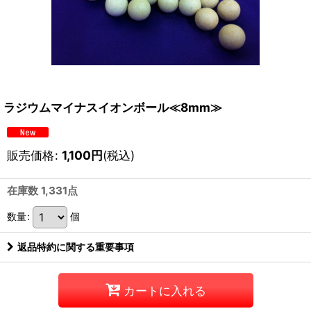
ラジウムマイナスイオンボール≪8mm≫
販売価格
:
1,100
円
(税込)
在庫数 1,331点
数量
:
個
返品特約に関する重要事項
カートに入れる