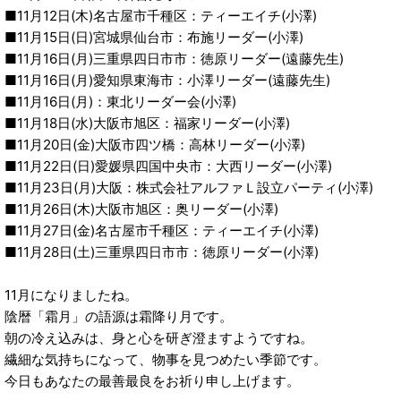
■11月12日(木)名古屋市千種区：ティーエイチ(小澤)
■11月15日(日)宮城県仙台市：布施リーダー(小澤)
■11月16日(月)三重県四日市市：徳原リーダー(遠藤先生)
■11月16日(月)愛知県東海市：小澤リーダー(遠藤先生)
■11月16日(月)：東北リーダー会(小澤)
■11月18日(水)大阪市旭区：福家リーダー(小澤)
■11月20日(金)大阪市四ツ橋：高林リーダー(小澤)
■11月22日(日)愛媛県四国中央市：大西リーダー(小澤)
■11月23日(月)大阪：株式会社アルファＬ設立パーティ(小澤)
■11月26日(木)大阪市旭区：奥リーダー(小澤)
■11月27日(金)名古屋市千種区：ティーエイチ(小澤)
■11月28日(土)三重県四日市市：徳原リーダー(小澤)
11月になりましたね。
陰暦「霜月」の語源は霜降り月です。
朝の冷え込みは、身と心を研ぎ澄ますようですね。
繊細な気持ちになって、物事を見つめたい季節です。
今日もあなたの最善最良をお祈り申し上げます。