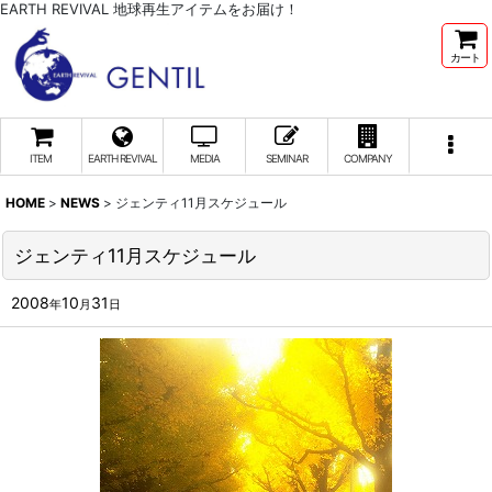
EARTH REVIVAL 地球再生アイテムをお届け！
カート
ITEM
EARTH REVIVAL
MEDIA
SEMINAR
COMPANY
HOME
>
NEWS
>
ジェンティ11月スケジュール
ジェンティ11月スケジュール
2008
10
31
年
月
日