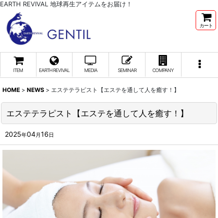
EARTH REVIVAL 地球再生アイテムをお届け！
カート
ITEM
EARTH REVIVAL
MEDIA
SEMINAR
COMPANY
HOME
>
NEWS
>
エステテラピスト【エステを通して人を癒す！】
エステテラピスト【エステを通して人を癒す！】
2025
04
16
年
月
日