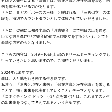
有岡明人先生による「瞑想」は、顕在意識と潜在意識を繋ぎ、未
来を現実化させる力があります。
さらに、ヨガの「ポーズの王様」と呼ばれる、「三脚倒立」の体
験を、海辺でカウントダウンとして体験させていただきました。
さらに、翌朝には知多半島の「時志観音」にて初日の出を仰ぎ、
巨大な観音像(マリア観音)の前で三脚倒立をするという、とても
豪華な内容の会となりました。
こちらの内容は、3月9～10日(土日)のドリームミーティングでも
行っていきたいと思いますので、ご期待くださいませ。
2024年は辰年です。
龍は、天と地を行き来する生き物です。
私達も、「過去と現在と未来」「顕在意識と潜在意識」を繋げる
ことで、描く未来を現実化していくことがテーマとなります。
「コネクティング ドッツ」(点と点を繋ぐ)とは、これまでの人生
の出来事をつなげて考えてみるという言葉です。