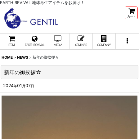
EARTH REVIVAL 地球再生アイテムをお届け！
カート
ITEM
EARTH REVIVAL
MEDIA
SEMINAR
COMPANY
HOME
>
NEWS
>
新年の御挨拶☆
新年の御挨拶☆
2024
01
07
年
月
日