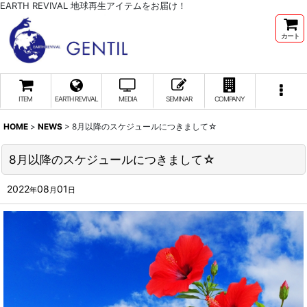
EARTH REVIVAL 地球再生アイテムをお届け！
カート
ITEM
EARTH REVIVAL
MEDIA
SEMINAR
COMPANY
HOME
>
NEWS
>
8月以降のスケジュールにつきまして☆
8月以降のスケジュールにつきまして☆
2022
08
01
年
月
日