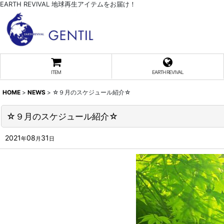
EARTH REVIVAL 地球再生アイテムをお届け！
ITEM
EARTH REVIVAL
HOME
>
NEWS
>
☆９月のスケジュール紹介☆
☆９月のスケジュール紹介☆
2021
08
31
年
月
日