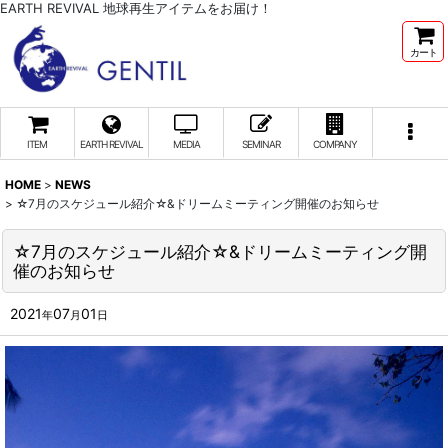
EARTH REVIVAL 地球再生アイテムをお届け！
カート
ITEM
EARTH REVIVAL
MEDIA
SEMINAR
COMPANY
HOME
>
NEWS
>
☆7月のスケジュール紹介☆&ドリームミーティング開催のお知らせ
☆7月のスケジュール紹介☆&ドリームミーティング開
催のお知らせ
2021
07
01
年
月
日