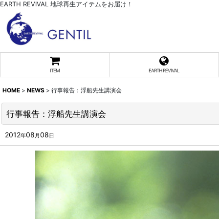
EARTH REVIVAL 地球再生アイテムをお届け！
ITEM
EARTH REVIVAL
HOME
>
NEWS
>
行事報告：浮船先生講演会
行事報告：浮船先生講演会
2012
08
08
年
月
日