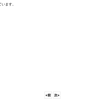
ています。
«
前
次
»