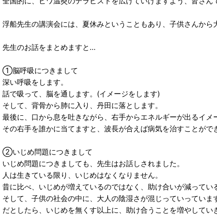
全国的に、ビワ温灸のテラピストを広げていけますよう、皆さん
浮船先生の講演会には、夏休みということもあり、子供さんから
先生のお話をまとめますと…
①脳呼吸につきまして
深い呼吸をします。
話で吸って、脳を通します。(イメージをします)
そして、背骨から肺に入り、丹田に落とします。
最後に、口から息を吐きながら、右手からエネルギーが出るイメ
その右手を誰かに当てますと、波長が合えば病気を治すことがで
②いじめ問題につきまして
いじめ問題につきましても、先生はお話しされました。
人は生きている限り、いじめはなくなりません。
昔に比べ、いじめが増えているのではなく、助け合いが減ってい
そして、子供の社会の中に、大人の陰湿さが混じっていっていま
だとしたら、いじめを無くす以上に、助け合うことを増やしてい