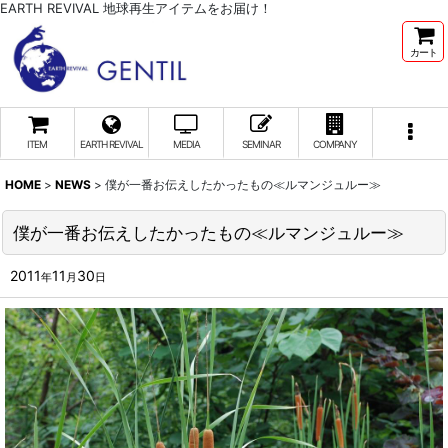
EARTH REVIVAL 地球再生アイテムをお届け！
カート
ITEM
EARTH REVIVAL
MEDIA
SEMINAR
COMPANY
HOME
>
NEWS
>
僕が一番お伝えしたかったもの≪ルマンジュルー≫
僕が一番お伝えしたかったもの≪ルマンジュルー≫
2011
11
30
年
月
日