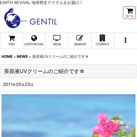
EARTH REVIVAL 地球再生アイテムをお届け！
カート
ITEM
EARTH REVIVAL
MEDIA
SEMINAR
COMPANY
HOME
>
NEWS
>
美容液UVクリームのご紹介です☆
美容液UVクリームのご紹介です☆
2011
05
23
年
月
日